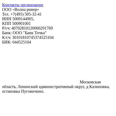
Контакты организации
ООО «Волна ривер»
Тел. +7(495) 505-32-41
ИНН 5009144905,
КПП 500901001
P/cч: 40702810120000291769
Банк: ООО "Банк Точка"
K/cч: 30101810745374525104
БИК: 044525104
Московская
область, Ленинский административный округ, д Калиновка,
остановка Пуговичино.