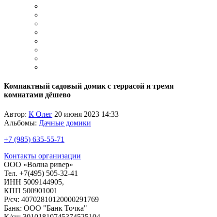
Компактный садовый домик с террасой и тремя
комнатами дёшево
Автор:
К Олег
20 июня 2023 14:33
Альбомы:
Дачные домики
+7 (985) 635-55-71
Контакты организации
ООО «Волна ривер»
Тел. +7(495) 505-32-41
ИНН 5009144905,
КПП 500901001
P/cч: 40702810120000291769
Банк: ООО "Банк Точка"
K/cч: 30101810745374525104