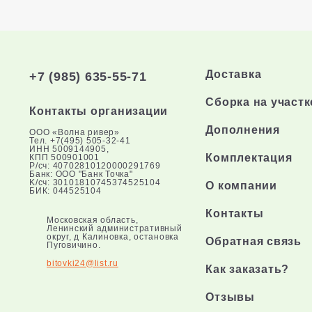
Доставка
+7 (985) 635-55-71
Сборка на участк
Контакты организации
Дополнения
ООО «Волна ривер»
Тел. +7(495) 505-32-41
ИНН 5009144905,
Комплектация
КПП 500901001
P/cч: 40702810120000291769
Банк: ООО "Банк Точка"
K/cч: 30101810745374525104
О компании
БИК: 044525104
Контакты
Московская область,
Ленинский административный
округ, д Калиновка, остановка
Обратная связь
Пуговичино.
bitovki24@list.ru
Как заказать?
Отзывы