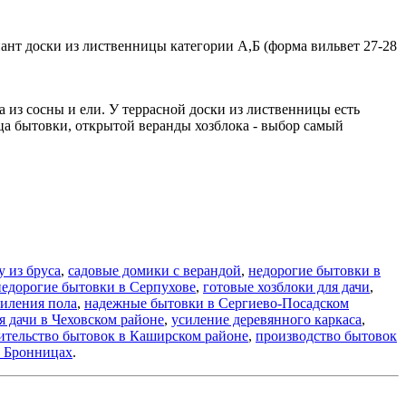
нт доски из лиственницы категории А,Б (форма вильвет 27-28
а из сосны и ели. У террасной доски из лиственницы есть
ца бытовки, открытой веранды хозблока - выбор самый
у из бруса
,
садовые домики с верандой
,
недорогие бытовки в
недорогие бытовки в Серпухове
,
готовые хозблоки для дачи
,
силения пола
,
надежные бытовки в Сергиево-Посадском
я дачи в Чеховском районе
,
усиление деревянного каркаса
,
ительство бытовок в Каширском районе
,
производство бытовок
в Бронницах
.