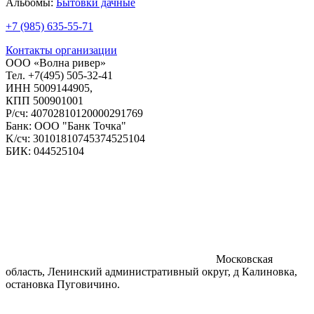
Альбомы:
Бытовки дачные
+7 (985) 635-55-71
Контакты организации
ООО «Волна ривер»
Тел. +7(495) 505-32-41
ИНН 5009144905,
КПП 500901001
P/cч: 40702810120000291769
Банк: ООО "Банк Точка"
K/cч: 30101810745374525104
БИК: 044525104
Московская
область, Ленинский административный округ, д Калиновка,
остановка Пуговичино.